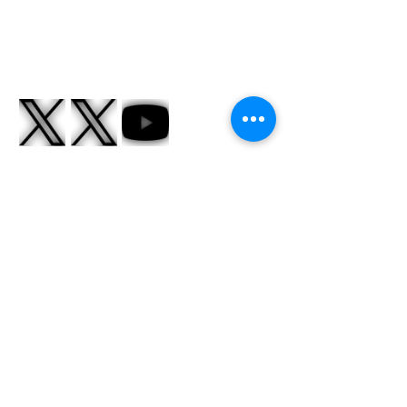
​自己紹介
イラストレーターの画風を忠実に再現しなが
ら、立体的で破綻のないモデリングが特徴。
日本語の他に英語、中国語でのコミュニケー
ションもできます。
Vtuber：
Rachie 様
モデリング担当
Polaire Vanilla 様
モデリング担当
Taylor Anime Reviews 様
モデリング担当