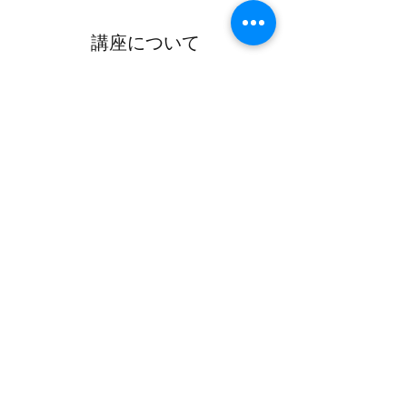
講座について
このイベントをシェア
冬乃製作所は、株式会社StudioAltierが運営するLive2Dクリエイテ
ィブチームです。
© 2022 by 冬乃グミ 冬乃製作所(FuyunoStudio)