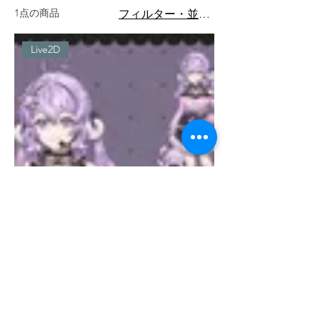
1点の商品
フィルター・並び替え
Live2D
Live2Dモデル制作
価格
￥2,200,000
冬乃製作所は、株式会社StudioAltierが運営するLive2Dクリエイテ